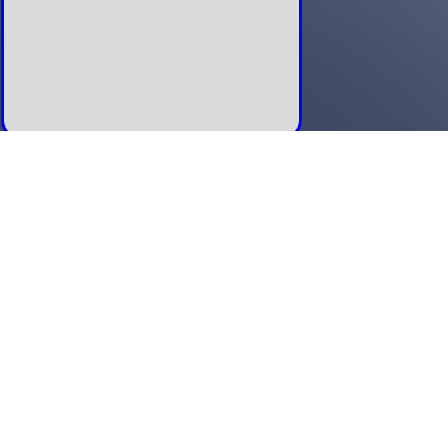
ARCHIVES DES INFORMATIONS
COMMUNALES
Informations rangées dans l'ordre des plus
récentes aux plus anciennes
-------------------------------------------------------------------
Reportage audio de Ici Belfort : L'alambic de
Frédéric Fontaine (le 05 Mai 2025) :