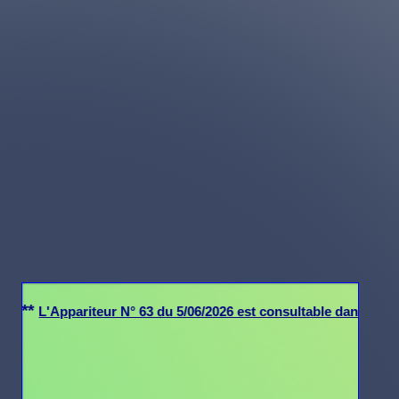
'Appariteur N° 63 du 5/06/2026 est consultable dans la Section "M